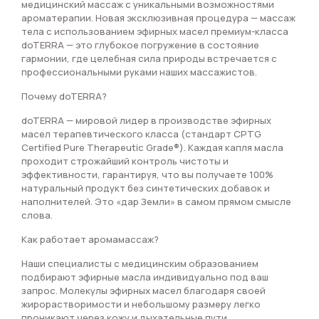
медицинский массаж с уникальными возможностями
ароматерапии. Новая эксклюзивная процедура — массаж
тела с использованием эфирных масел премиум-класса
doTERRA — это глубокое погружение в состояние
гармонии, где целебная сила природы встречается с
профессиональными руками наших массажистов.
Почему doTERRA?
doTERRA — мировой лидер в производстве эфирных
масел терапевтического класса (стандарт CPTG
Certified Pure Therapeutic Grade®). Каждая капля масла
проходит строжайший контроль чистоты и
эффективности, гарантируя, что вы получаете 100%
натуральный продукт без синтетических добавок и
наполнителей. Это «дар Земли» в самом прямом смысле
слова.
Как работает аромамассаж?
Наши специалисты с медицинским образованием
подбирают эфирные масла индивидуально под ваш
запрос. Молекулы эфирных масел благодаря своей
жирорастворимости и небольшому размеру легко
проникают через кожу и дыхательные пути,