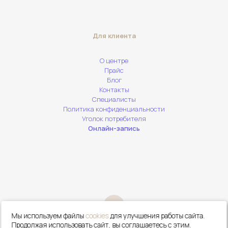
Для клиента
О центре
Прайс
Блог
Контакты
Специалисты
Политика конфиденциальности
Уголок потребителя
Онлайн-запись
Мы используем файлы
cookies
для улучшения работы сайта.
Сделать
Онлайн
Продолжая использовать сайт, вы соглашаетесь с этим.
Сайт ООО "ЦЭМ Ваши Лица". Все права защищены. 2026(с) by