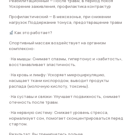
Реабилитационный — После травм, в период покоя
Ускорение заживления, профилактика контрактур
Профилактический — В межсезонье, при снижении
нагрузок Поддержание тонуса, предотвращение травм
Как это работает?
Спортивный массаж воздействует на организм
комплексно:
· На мышцы: Снимает спазмы, гипертонус и «забитость»,
восстанавливает эластичность.
· На кровь и лимфу: Ускоряет микроциркуляцию,
насыщает ткани кислородом, выводит продукты
распада (молочную кислоту, токсины).
· На суставы и связки: Улучшает подвижность, снимает
отечность после травм.
· На нервную систему: Снижает уровень стресса,
нормализует сон, помогает сконцентрироваться перед
стартом.
Результат: Вы тренируетесь дольше,