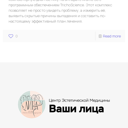
программным обеспечением TrichoScience. Этот комплекс
позволяет не просто увидеть проблему, а измерить её,
выявить скрытые причины выпадения и составить по-
настоящему эффективный план лечения.
0
Read more