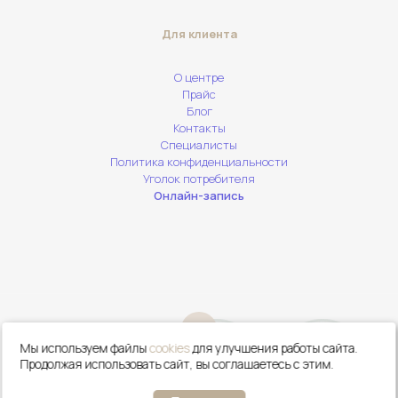
Для клиента
О центре
Прайс
Блог
Контакты
Специалисты
Политика конфиденциальности
Уголок потребителя
Онлайн-запись
Мы используем файлы
cookies
для улучшения работы сайта.
Сделать
Онлайн
Продолжая использовать сайт, вы соглашаетесь с этим.
Сайт ООО "ЦЭМ Ваши Лица". Все права защищены. 2026(с) by
звонок
запись
Moovix
.