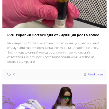
PRP-терапия Cortexil для стимуляции роста волос
PRP-терапия Cortexil — это не просто инъекция, это мощный
стимул для вашего организма, созданный из вашей же крови.
Это инновационный метод омоложения, запускающий
естественные процессы восстановления кожи и волос на
клеточном уровне.
0
Read more