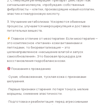
2. Стимуляция регенерации: Препарат действует как
сигнальная молекула, «пробуждая» собственные
фибробласты — клетки, производящие новый коллаген,
эластин и гиалуроновую кислоту.
3. Улучшение метаболизма: Ускоряются обменные
процессы, улучшается микроциркуляция и доставка
питательных веществ.
Главное отличие от мезотерапии: Если мезотерапия —
это комплексное «питание» кожи витаминами и
пептидами, то биоревитализация — это
целенаправленное «насыщение влагой и запуск
самообновления». Это базовая процедура для
восстановления гидробаланса кожи.
Показания к проведению
· Сухая, обезвоженная, тусклая кожа с признаками
шелушения.
· Первые признаки старения: потеря тонуса, мелкие
морщины, снижение эластичности.
· Подготовка и реабилитация: перед агрессивными