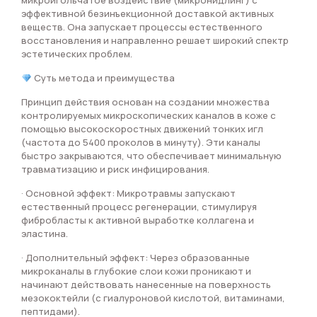
микроигольчатое воздействие (микронидлинг) с
эффективной безинъекционной доставкой активных
веществ. Она запускает процессы естественного
восстановления и направленно решает широкий спектр
эстетических проблем.
Суть метода и преимущества
Принцип действия основан на создании множества
контролируемых микроскопических каналов в коже с
помощью высокоскоростных движений тонких игл
(частота до 5400 проколов в минуту). Эти каналы
быстро закрываются, что обеспечивает минимальную
травматизацию и риск инфицирования.
· Основной эффект: Микротравмы запускают
естественный процесс регенерации, стимулируя
фибробласты к активной выработке коллагена и
эластина.
· Дополнительный эффект: Через образованные
микроканалы в глубокие слои кожи проникают и
начинают действовать нанесенные на поверхность
мезококтейли (с гиалуроновой кислотой, витаминами,
пептидами).