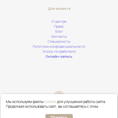
Для клиента
О центре
Прайс
Блог
Контакты
Специалисты
Политика конфиденциальности
Уголок потребителя
Онлайн-запись
Мы используем файлы
cookies
для улучшения работы сайта.
Сделать
Онлайн
Продолжая использовать сайт, вы соглашаетесь с этим.
Сайт ООО "ЦЭМ Ваши Лица". Все права защищены. 2026(с) by
звонок
запись
Moovix
.
Принять