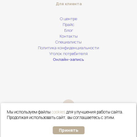
Для клиента
О центре
Прайс
Блог
Контакты
Специалисты
Политика конфиденциальности
Уголок потребителя
Онлайн-запись
Мы используем файлы
cookies
для улучшения работы сайта.
Сделать
Онлайн
Продолжая использовать сайт, вы соглашаетесь с этим.
Сайт ООО "ЦЭМ Ваши Лица". Все права защищены. 2026(с) by
звонок
запись
Moovix
.
Принять